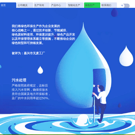
首页
公司概况
生产车间
产品中心
智能化生产
绿色生产
联系我们
中
En
我们将绿色环保生产作为企业发展的
核心战略之一，通过技术创新、节能减排、
绿色原材料使用、环保意识提升、绿色产品开发
以及环保管理体系建立等措施，不断推动企业的
绿色转型和可持续发展。
被评为：嘉兴市无废工厂
污水处理
严格按照政府规定，达标后
排入污水管网，确保排放水
质符合国家及地方环保标准，
染厂的中水回用率超过50%。