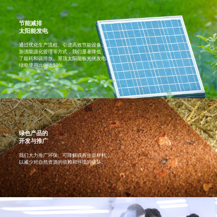
节能减排
太阳能发电
通过优化生产流程、引进高效节能设备、
加强能源化管理等方式，我们显著降低
了能耗和碳排放。屋顶太阳能板光伏发电，
绿电使用比例达50%。
绿色产品的
开发与推广
我们大力推广环保、可降解或再生原材料，
以减少对自然资源的依赖和环境的破坏。